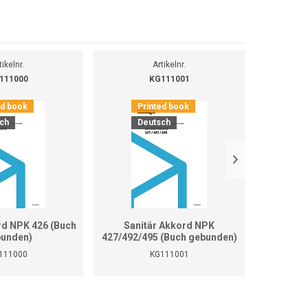
tikelnr.
Artikelnr.
111000
KG111001
ed book
Printed book
Pr
ch
Deutsch
D
rd NPK 426 (Buch
Sanitär Akkord NPK
Sanitär 
unden)
427/492/495 (Buch gebunden)
111000
KG111001