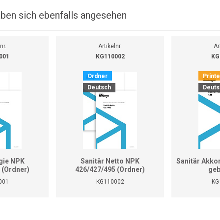
ben sich ebenfalls angesehen
nr.
Artikelnr.
Ar
001
KG110002
KG
Ordner
Print
Deutsch
Deuts
gie NPK
Sanitär Netto NPK
Sanitär Akko
 (Ordner)
426/427/495 (Ordner)
geb
001
KG110002
KG