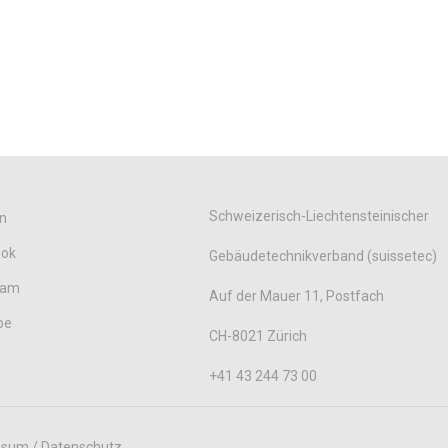
Schweizerisch-Liechtensteinischer
n
ook
Gebäudetechnikverband (suissetec)
ram
Auf der Mauer 11, Postfach
be
CH-8021 Zürich
+41 43 244 73 00
ssum / Datenschutz