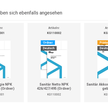
ben sich ebenfalls angesehen
nr.
Artikelnr.
Ar
001
KG110002
KG
Ordner
Print
Deutsch
Deuts
gie NPK
Sanitär Netto NPK
Sanitär Akko
 (Ordner)
426/427/495 (Ordner)
geb
001
KG110002
KG