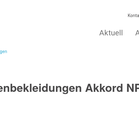
Konta
Aktuell
agen
denbekleidungen Akkord N