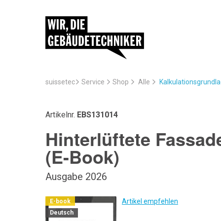
suissetec
Service
Kalkulationsgrundl
Shop
Alle
Artikelnr.
EBS131014
Hinterlüftete Fassa
(E-Book)
Ausgabe 2026
Artikel empfehlen
E-book
Deutsch