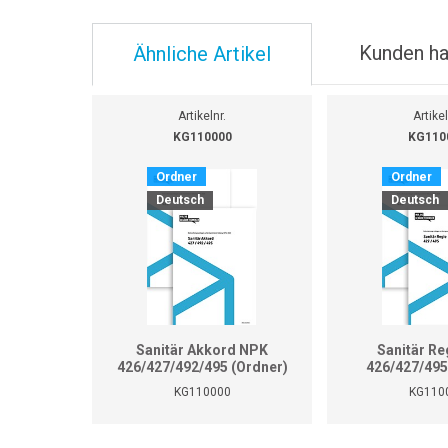
Kunden ha
Ähnliche Artikel
Artikelnr.
Artikel
KG110000
KG110
Ordner
Ordner
Deutsch
Deutsch
Sanitär Akkord NPK
Sanitär Re
426/427/492/495 (Ordner)
426/427/495
KG110000
KG110