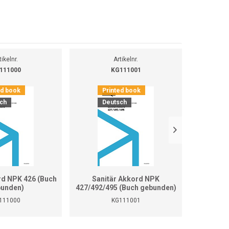
tikelnr.
Artikelnr.
111000
KG111001
ed book
Printed book
Pr
ch
Deutsch
D
rd NPK 426 (Buch
Sanitär Akkord NPK
Sanitär 
unden)
427/492/495 (Buch gebunden)
111000
KG111001