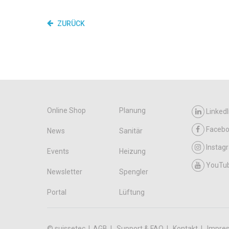
ZURÜCK
Online Shop
Planung
LinkedI
Faceb
News
Sanitär
Instag
Events
Heizung
YouTu
Newsletter
Spengler
Portal
Lüftung
© suissetec |
AGB
Support & FAQ
Kontakt
Impre