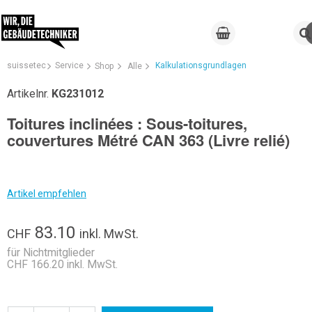
suissetec
Service
Kalkulationsgrundlagen
Shop
Alle
Artikelnr.
KG231012
Toitures inclinées : Sous-toitures,
couvertures Métré CAN 363 (Livre relié)
Artikel empfehlen
83.10
CHF
inkl. MwSt.
für Nichtmitglieder
CHF 166.20 inkl. MwSt.