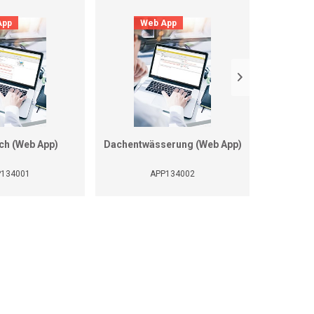
App
Web App
O
D
ch (Web App)
Dachentwässerung (Web App)
Druckve
Wasserst
und 
P134001
APP134002