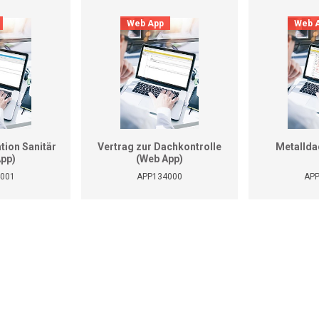
Web App
Web 
tion Sanitär
Vertrag zur Dachkontrolle
Metallda
App)
(Web App)
001
APP134000
AP