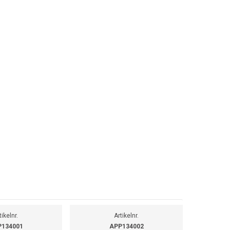
tikelnr.
Artikelnr.
134001
APP134002