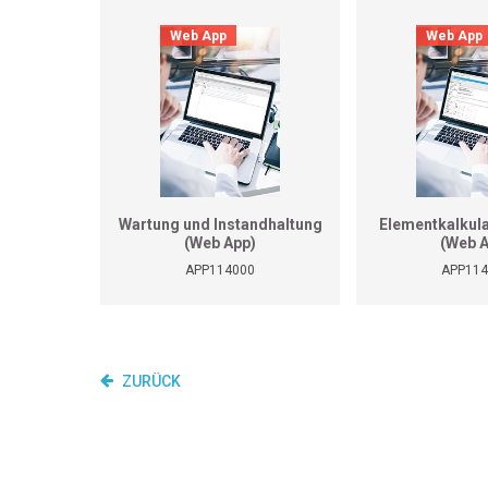
Web App
Web App
Wartung und Instandhaltung
Elementkalkula
(Web App)
(Web 
APP114000
APP114
ZURÜCK