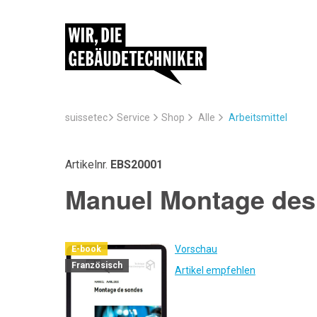
suissetec
Service
Arbeitsmittel
Shop
Alle
Artikelnr.
EBS20001
Manuel Montage des
Vorschau
E-book
Französisch
Artikel empfehlen