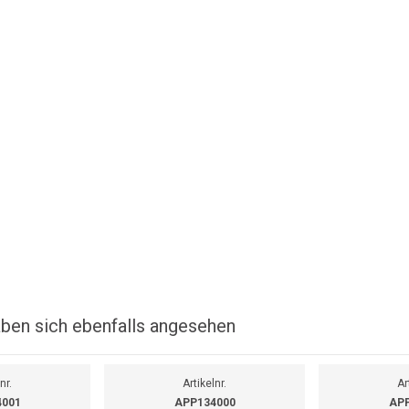
ben sich ebenfalls angesehen
nr.
Artikelnr.
Ar
4001
APP134000
APP