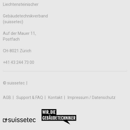
Liechtensteinischer
Gebäudetechnikverband
(suissetec)
Auf der Mauer 11,
Postfach
CH-8021 Zürich
+41 43 244 73 00
© suissetec |
AGB
Support & FAQ
Kontakt
Impressum / Datenschutz