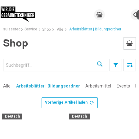
suissetec
Service
Arbeitsblätter | Bildungsordner
Shop
Alle
Shop
Suchen
Alle
Arbeitsblätter | Bildungsordner
Arbeitsmittel
Events
K
Vorherige Artikel laden
×
Deutsch
Deutsch