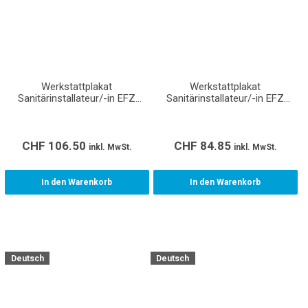
Werkstattplakat
Werkstattplakat
Sanitärinstallateur/-in EFZ
Sanitärinstallateur/-in EFZ
(Format A0)
(Format A1)
CHF
106.50
CHF
84.85
inkl. MwSt.
inkl. MwSt.
In den Warenkorb
In den Warenkorb
Deutsch
Deutsch