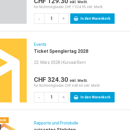
CHF
129.30
inkl. MwSt.
für Nichtmitglieder CHF 1'024.95 inkl. MwSt.
-
+
In den Warenkorb
Events
Ticket Spenglertag 2028
22. März 2028 | Kursaal Bern
CHF
324.30
inkl. MwSt.
für Nichtmitglieder CHF 648.60 inkl. MwSt.
-
+
In den Warenkorb
book
Rapporte und Protokolle
suissetec Statuten