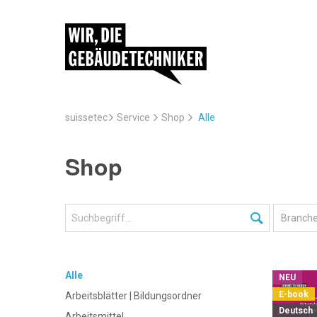
suissetec
Service
Alle
Shop
Shop
Alle
NEU
E-book
Arbeitsblätter | Bildungsordner
Deutsch
Arbeitsmittel