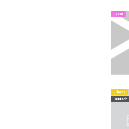
Event
E-book
Deutsch