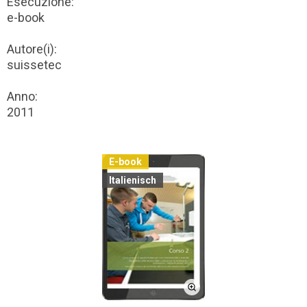
Esecuzione:
e-book
Autore(i):
suissetec
Anno:
2011
E-book
Italienisch