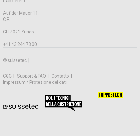
(suissetec)
Auf der Mauer 11,
C.P.
CH-8021 Zurigo
+41 43 244 73 00
© suissetec |
CGC
Support & FAQ
Contatto
Impressum / Protezione dei dati