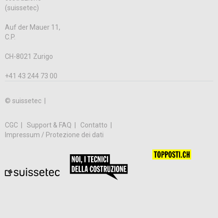
(suissetec)
Auf der Mauer 11,
C.P.
CH-8021 Zurigo
+41 43 244 73 00
© suissetec |
CGC
Support & FAQ
Contatto
Impressum / Protezione dei dati