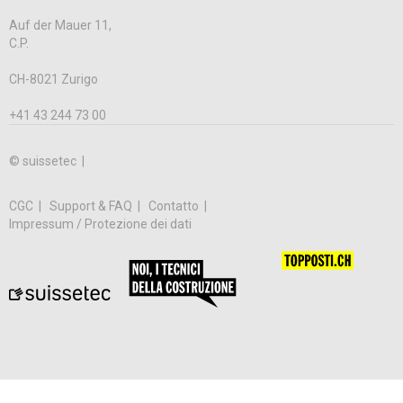
Auf der Mauer 11,
C.P.
CH-8021 Zurigo
+41 43 244 73 00
© suissetec |
CGC
Support & FAQ
Contatto
Impressum / Protezione dei dati