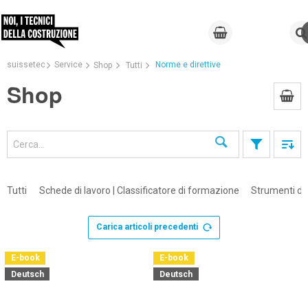
suissetec
Service
Norme e direttive
Shop
Tutti
Shop
Cerca
Tutti
Schede di lavoro | Classificatore di formazione
Strumenti di 
Carica articoli precedenti
E-book
E-book
Deutsch
Deutsch