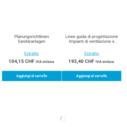
Planungsrichtlinien
Linee guida di progettazione
Sanitäranlagen
Impianti di ventilazione e
climatizzazione Edizione
stampata incluso e-book
Estratto
Estratto
104,15
CHF
193,40
CHF
IVA inclusa.
IVA inclusa.
Aggiungi al carrello
Aggiungi al carrello