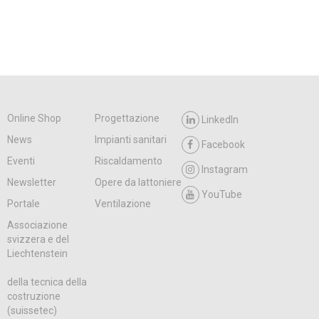
Online Shop
Progettazione
LinkedIn
News
Impianti sanitari
Facebook
Eventi
Riscaldamento
Instagram
Newsletter
Opere da lattoniere
YouTube
Portale
Ventilazione
Associazione
svizzera e del
Liechtenstein
della tecnica della
costruzione
(suissetec)