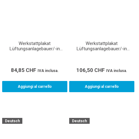
Werkstattplakat
Werkstattplakat
Lüftungsanlagebauer/-in
Lüftungsanlagebauer/-in
Montage EFZ (Format A1)
Produktion EFZ (Format A0)
84,85
CHF
106,50
CHF
IVA inclusa.
IVA inclusa.
Aggiungi al carrello
Aggiungi al carrello
Deutsch
Deutsch