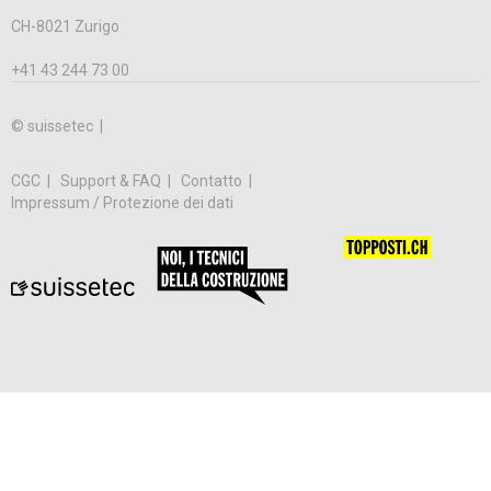
CH-8021 Zurigo
+41 43 244 73 00
© suissetec |
CGC
Support & FAQ
Contatto
Impressum / Protezione dei dati