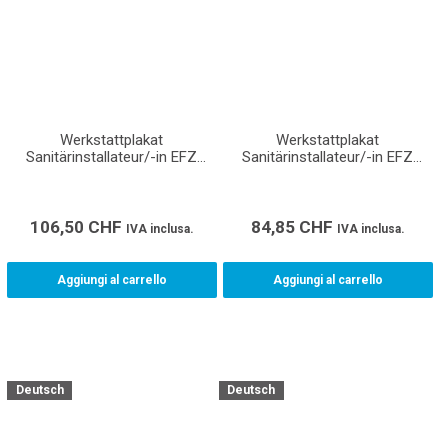
Werkstattplakat
Werkstattplakat
Sanitärinstallateur/-in EFZ
Sanitärinstallateur/-in EFZ
(Format A0)
(Format A1)
106,50
CHF
84,85
CHF
IVA inclusa.
IVA inclusa.
Aggiungi al carrello
Aggiungi al carrello
Deutsch
Deutsch