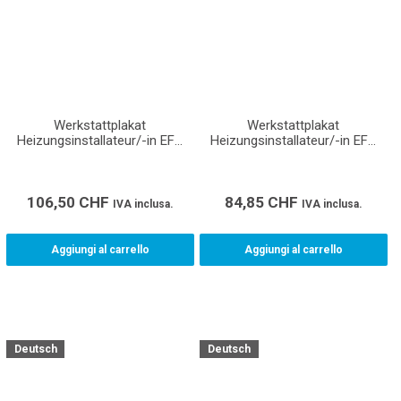
Werkstattplakat
Werkstattplakat
Heizungsinstallateur/-in EFZ
Heizungsinstallateur/-in EFZ
(Format A0)
(Format A1)
106,50
CHF
84,85
CHF
IVA inclusa.
IVA inclusa.
Aggiungi al carrello
Aggiungi al carrello
Deutsch
Deutsch