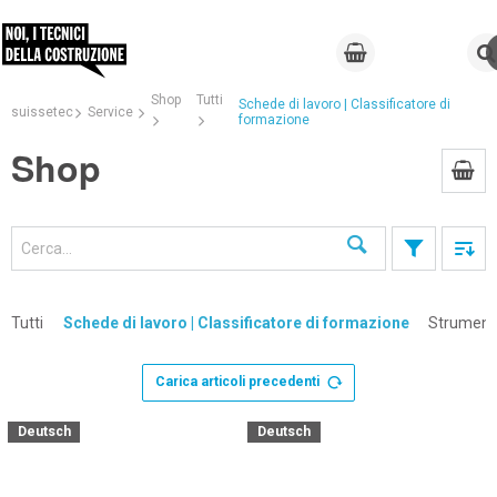
Shop
Tutti
Schede di lavoro | Classificatore di
suissetec
Service
formazione
Shop
Cerca
Tutti
Schede di lavoro | Classificatore di formazione
Strumenti
Carica articoli precedenti
Deutsch
Deutsch