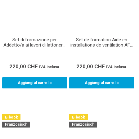
Set di formazione per
Set de formation Aide en
Addetto/a ai lavori di lattoneria
installations de ventilation AFP
CFP apprendisti
apprenti-e
220,00
CHF
220,00
CHF
IVA inclusa.
IVA inclusa.
Aggiungi al carrello
Aggiungi al carrello
E-book
E-book
Französisch
Französisch