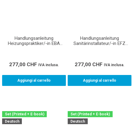
Handlungsanleitung
Handlungsanleitung
Heizungspraktiker/-in EBA
Sanitärinstallateur/-in EFZ
(Lehrmittel für den
(Lehrmittel für den
Lehrbetrieb, Berufsfachschule
Lehrbetrieb, Berufsfachschule
und überbetriebliche Kurse)
und überbetriebliche Kurse)
277,00
CHF
277,00
CHF
IVA inclusa.
IVA inclusa.
Aggiungi al carrello
Aggiungi al carrello
Set (Printed + E-book)
Set (Printed + E-book)
Deutsch
Deutsch