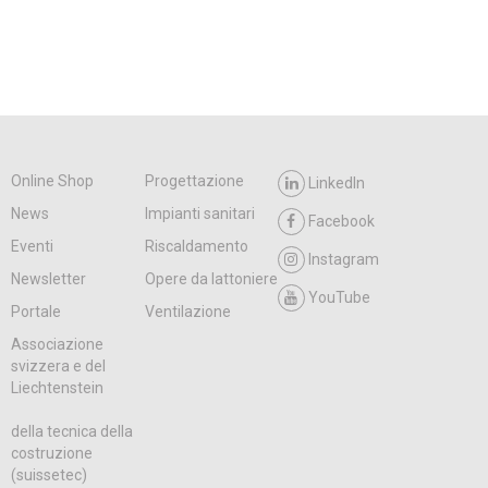
Online Shop
Progettazione
LinkedIn
News
Impianti sanitari
Facebook
Eventi
Riscaldamento
Instagram
Newsletter
Opere da lattoniere
YouTube
Portale
Ventilazione
Associazione
svizzera e del
Liechtenstein
della tecnica della
costruzione
(suissetec)