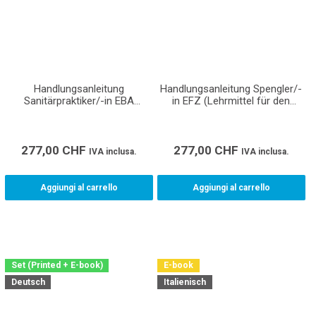
Handlungsanleitung
Handlungsanleitung Spengler/-
Sanitärpraktiker/-in EBA
in EFZ (Lehrmittel für den
(Lehrmittel für den
Lehrbetrieb, Berufsfachschule
Lehrbetrieb, Berufsfachschule
und überbetriebliche Kurse)
und überbetriebliche Kurse)
277,00
CHF
277,00
CHF
IVA inclusa.
IVA inclusa.
Aggiungi al carrello
Aggiungi al carrello
Set (Printed + E-book)
E-book
Deutsch
Italienisch