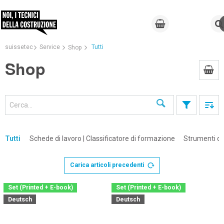
suissetec
Service
Tutti
Shop
Shop
Cerca
Tutti
Schede di lavoro | Classificatore di formazione
Strumenti di
Carica articoli precedenti
Set (Printed + E-book)
Set (Printed + E-book)
Deutsch
Deutsch