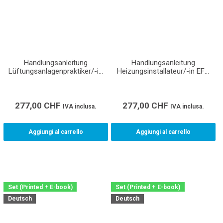
Handlungsanleitung
Handlungsanleitung
Lüftungsanlagenpraktiker/-in
Heizungsinstallateur/-in EFZ
EBA (Lehrmittel für den
(Lehrmittel für den
Lehrbetrieb, Berufsfachschule
Lehrbetrieb, Berufsfachschule
und überbetriebliche Kurse)
und überbetriebliche Kurse)
277,00
CHF
277,00
CHF
IVA inclusa.
IVA inclusa.
Aggiungi al carrello
Aggiungi al carrello
Set (Printed + E-book)
Set (Printed + E-book)
Deutsch
Deutsch