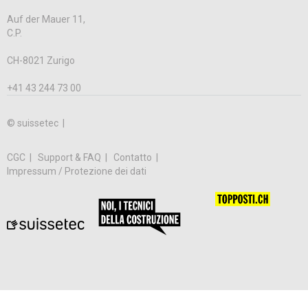
Auf der Mauer 11,
C.P.
CH-8021 Zurigo
+41 43 244 73 00
© suissetec |
CGC
Support & FAQ
Contatto
Impressum / Protezione dei dati