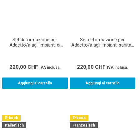
Set di formazione per
Set di formazione per
Addetto/a agli impianti di
Addetto/a agli impianti sanitari
riscaldamento CFP apprendisti
CFP apprendisti
220,00
CHF
220,00
CHF
IVA inclusa.
IVA inclusa.
Aggiungi al carrello
Aggiungi al carrello
E-book
E-book
Italienisch
Französisch