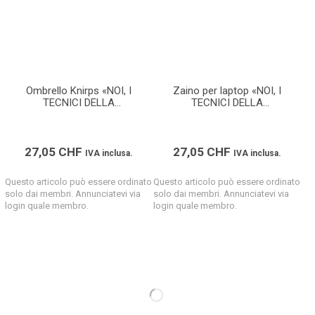
Ombrello Knirps «NOI, I
Zaino per laptop «NOI, I
TECNICI DELLA
TECNICI DELLA
COSTRUZIONE»
COSTRUZIONE»
27,05
CHF
27,05
CHF
IVA inclusa.
IVA inclusa.
Questo articolo può essere ordinato
Questo articolo può essere ordinato
solo dai membri. Annunciatevi via
solo dai membri. Annunciatevi via
login quale membro.
login quale membro.