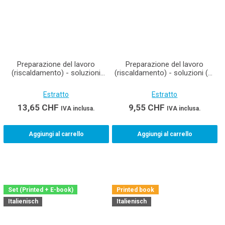
Preparazione del lavoro
Preparazione del lavoro
(riscaldamento) - soluzioni
(riscaldamento) - soluzioni (e-
Materiale didattico per
book) Materiale didattico per
installatori di riscaldamenti
installatori di riscaldamenti
Estratto
Estratto
AFC
AFC
13,65
CHF
9,55
CHF
IVA inclusa.
IVA inclusa.
Aggiungi al carrello
Aggiungi al carrello
Set (Printed + E-book)
Printed book
Italienisch
Italienisch