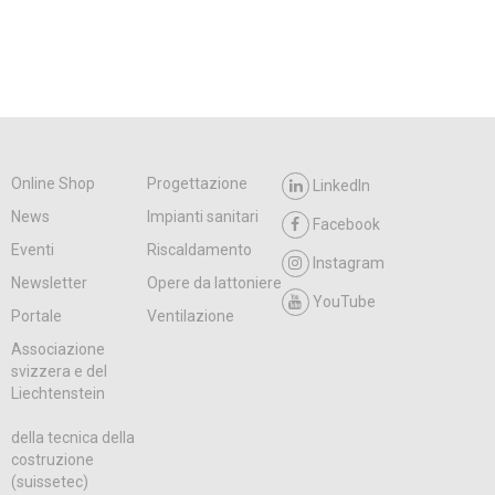
Online Shop
Progettazione
LinkedIn
News
Impianti sanitari
Facebook
Eventi
Riscaldamento
Instagram
Newsletter
Opere da lattoniere
YouTube
Portale
Ventilazione
Associazione
svizzera e del
Liechtenstein
della tecnica della
costruzione
(suissetec)