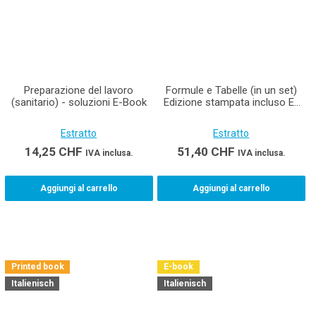
Preparazione del lavoro
Formule e Tabelle (in un set)
(sanitario) - soluzioni E-Book
Edizione stampata incluso E-
Book Materiale didattico per i
tecnici della costruzione AFC
Estratto
Estratto
14,25
CHF
51,40
CHF
IVA inclusa.
IVA inclusa.
Aggiungi al carrello
Aggiungi al carrello
Printed book
E-book
Italienisch
Italienisch