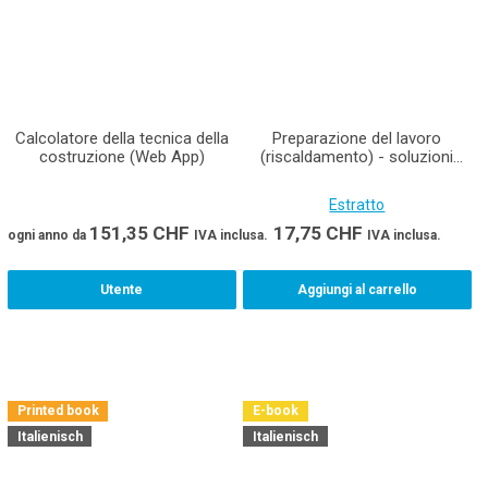
Calcolatore della tecnica della
Preparazione del lavoro
costruzione (Web App)
(riscaldamento) - soluzioni
Materiale didattico per
installatori di riscaldamenti
Estratto
AFC in un set Edizione
stampata incluso E-Book
151,35
CHF
17,75
CHF
ogni anno
da
IVA inclusa.
IVA inclusa.
Utente
Aggiungi al carrello
Printed book
E-book
Italienisch
Italienisch