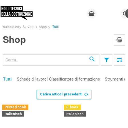
suissetec
Service
Tutti
Shop
Shop
Cerca
Tutti
Schede di lavoro | Classificatore di formazione
Strumenti di
Carica articoli precedenti
×
Printed book
E-book
Italienisch
Italienisch