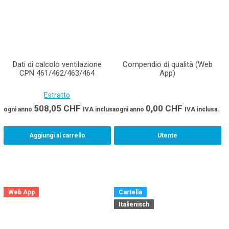
Dati di calcolo ventilazione
Compendio di qualità (Web
CPN 461/462/463/464
App)
Estratto
508,05
CHF
0,00
CHF
ogni anno
IVA inclusa.
ogni anno
IVA inclusa.
Aggiungi al carrello
Utente
Web App
Cartella
Italienisch