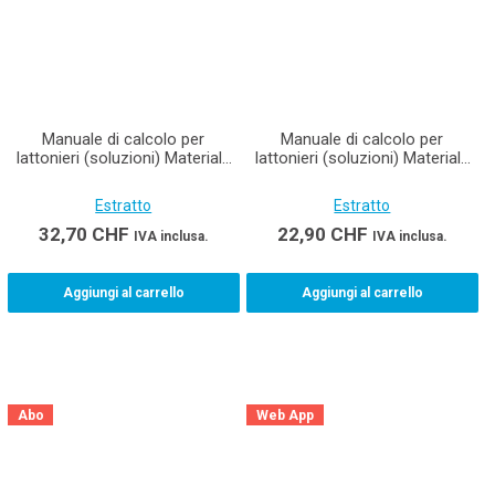
Manuale di calcolo per
Manuale di calcolo per
lattonieri (soluzioni) Materiale
lattonieri (soluzioni) Materiale
didattico per lattonerie AFC
didattico per lattonieri AFC (e-
book)
Estratto
Estratto
32,70
CHF
22,90
CHF
IVA inclusa.
IVA inclusa.
Aggiungi al carrello
Aggiungi al carrello
Abo
Web App