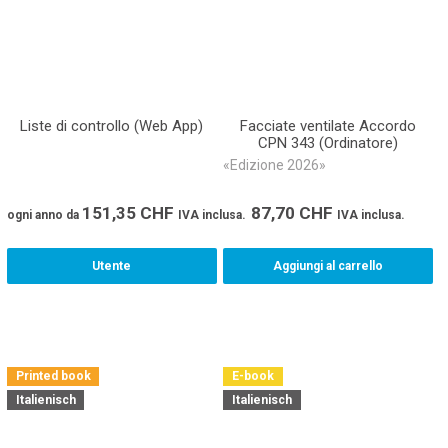
Liste di controllo (Web App)
Facciate ventilate Accordo
CPN 343 (Ordinatore)
«Edizione 2026»
151,35
CHF
87,70
CHF
ogni anno
da
IVA inclusa.
IVA inclusa.
Utente
Aggiungi al carrello
Printed book
E-book
Italienisch
Italienisch