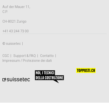
Auf der Mauer 11,
C.P.
CH-8021 Zurigo
+41 43 244 73 00
© suissetec |
CGC
Support & FAQ
Contatto
Impressum / Protezione dei dati