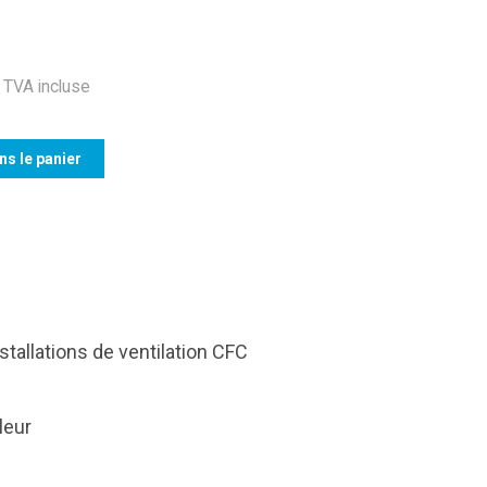
TVA incluse
ns le panier
tallations de ventilation CFC
leur