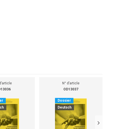
d’article
N° d’article
13036
OD13037
er
Dossier
D
ch
Deutsch
D