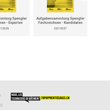
mlung Spengler
Aufgabensammlung Spengler
Grundla
nen - Experten
Fachzeichnen - Kandidaten
13036
OD13037
e
c)