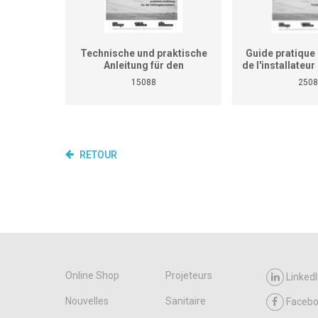
Technische und praktische
Guide pratique 
Anleitung für den
de l'installateu
Heizungsinstallateur (ersetzt
(Ne remplace p
15088
2508
nicht den praktischen
de travaux pra
Lehrgang für überbetriebliche
cours interent
Kurse und Betriebe)
entrepr
RETOUR
Online Shop
Projeteurs
LinkedI
Nouvelles
Sanitaire
Faceb