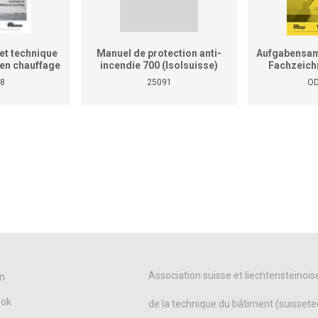
et technique
Manuel de protection anti-
Aufgabensam
r en chauffage
incendie 700 (Isolsuisse)
Fachzeich
as le manuel
8
25091
OD
tiques pour
reprises et
ises)
Association suisse et liechtensteinois
n
ook
de la technique du bâtiment (suissete