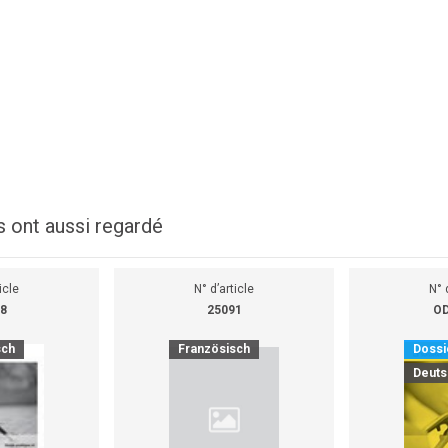
s ont aussi regardé
icle
N° d’article
N° 
8
25091
OD
sch
Französisch
Dossi
Deuts