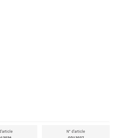
d’article
N° d’article
13036
OD13037