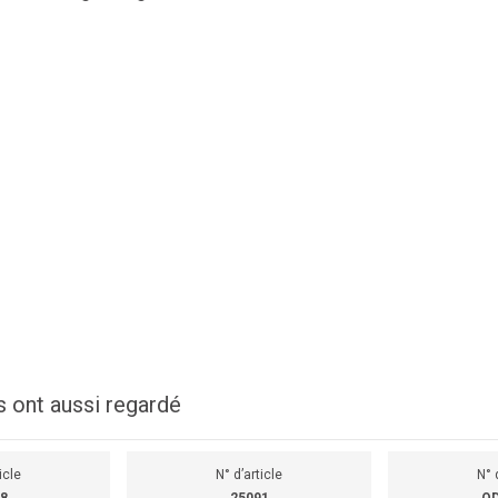
s ont aussi regardé
icle
N° d’article
N° 
8
25091
OD