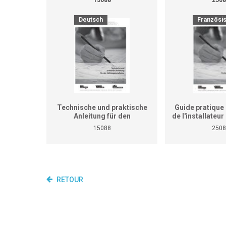
Deutsch
Französi
Technische und praktische
Guide pratique 
Anleitung für den
de l'installateu
Heizungsinstallateur (ersetzt
(Ne remplace p
15088
2508
nicht den praktischen
de travaux pra
Lehrgang für überbetriebliche
cours interent
Kurse und Betriebe)
entrepr
RETOUR