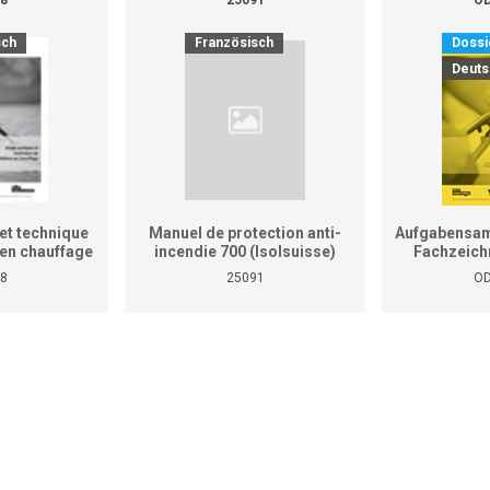
sch
Französisch
Dossi
Deuts
et technique
Manuel de protection anti-
Aufgabensam
r en chauffage
incendie 700 (Isolsuisse)
Fachzeich
as le manuel
8
25091
OD
tiques pour
reprises et
ises)