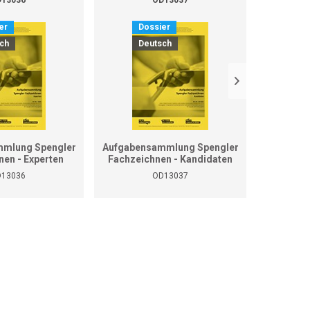
er
Dossier
D
ch
Deutsch
D
mlung Spengler
Aufgabensammlung Spengler
Grundla
nen - Experten
Fachzeichnen - Kandidaten
13036
OD13037