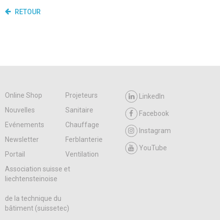
RETOUR
Online Shop
Projeteurs
LinkedIn
Nouvelles
Sanitaire
Facebook
Evénements
Chauffage
Instagram
Newsletter
Ferblanterie
YouTube
Portail
Ventilation
Association suisse et
liechtensteinoise
de la technique du
bâtiment (suissetec)