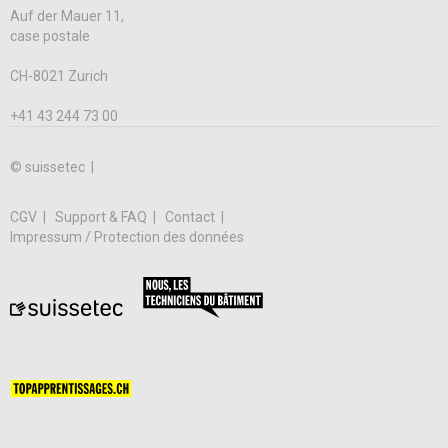
Auf der Mauer 11,
case postale
CH-8021 Zurich
+41 43 244 73 00
© suissetec |
CGV
Support & FAQ
Contact
Impressum / Protection des données