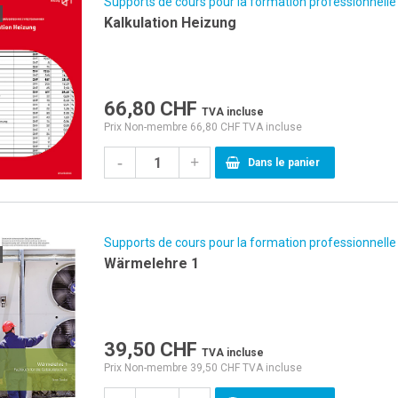
Supports de cours pour la formation professionnelle
Kalkulation Heizung
66,80
CHF
TVA incluse
Prix Non-membre 66,80 CHF TVA incluse
-
+
Dans le panier
Supports de cours pour la formation professionnelle
Wärmelehre 1
39,50
CHF
TVA incluse
Prix Non-membre 39,50 CHF TVA incluse