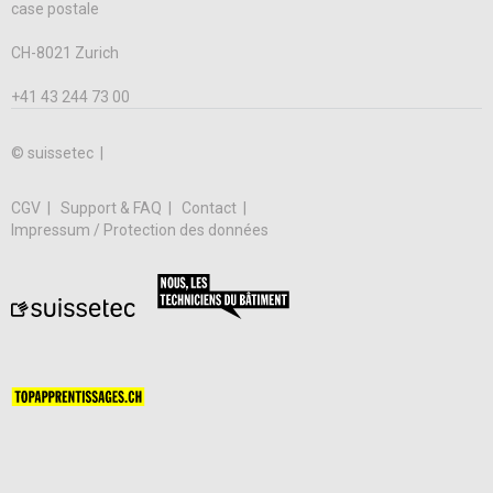
case postale
CH-8021 Zurich
+41 43 244 73 00
© suissetec |
CGV
Support & FAQ
Contact
Impressum / Protection des données