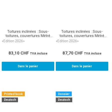
Toitures inclinées : Sous-
Toitures inclinées : Sous-
toitures, couvertures Métré
toitures, couvertures Métré
CAN 363 (Livre relié)
CAN 363 (Classeur)
«Edition 2026»
«Edition 2026»
83,10
CHF
87,70
CHF
TVA incluse
TVA incluse
Dans le panier
Dans le panier
Printed book
Dossier
Deutsch
Deutsch