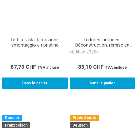
Tetti a falda: Rimozione,
Toitures inclinées :
smontaggio e ripristino
Déconstruction, remise en
Accordo CPN 361 (Ordinatore)
état Métré CAN 361 (Livre
«Edition 2026»
relié)
87,70
CHF
83,10
CHF
TVA incluse
TVA incluse
Dans le panier
Dans le panier
Dossier
Printed book
Französisch
Deutsch