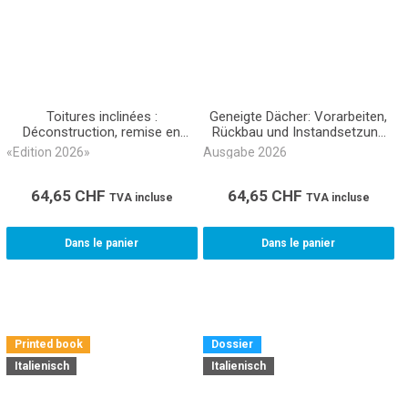
Toitures inclinées :
Geneigte Dächer: Vorarbeiten,
Déconstruction, remise en
Rückbau und Instandsetzung
état Métré CAN 361 (eBook)
Akkord NPK 361 (E-Book)
«Edition 2026»
Ausgabe 2026
64,65
CHF
64,65
CHF
TVA incluse
TVA incluse
Dans le panier
Dans le panier
Printed book
Dossier
Italienisch
Italienisch