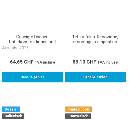
Geneigte Dächer:
Tetti a falda: Rimozione,
Unterkonstruktionen und
smontaggio e ripristino
Deckungen Akkord NPK 363
Accordo CPN 361 (Libro
Ausgabe 2026
(E-Book)
rilegato)
64,65
CHF
83,10
CHF
TVA incluse
TVA incluse
Dans le panier
Dans le panier
Dossier
Printed book
Italienisch
Französisch