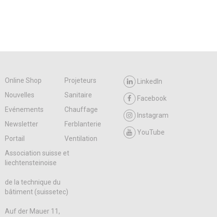
Online Shop
Projeteurs
LinkedIn
Nouvelles
Sanitaire
Facebook
Evénements
Chauffage
Instagram
Newsletter
Ferblanterie
YouTube
Portail
Ventilation
Association suisse et
liechtensteinoise
de la technique du
bâtiment (suissetec)
Auf der Mauer 11,