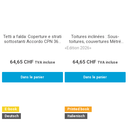
Tetti a falda: Coperture e strati
Toitures inclinées : Sous-
sottostanti Accordo CPN 363
toitures, couvertures Métré
(E-Book)
CAN 363 (eBook)
«Edition 2026»
64,65
CHF
64,65
CHF
TVA incluse
TVA incluse
Dans le panier
Dans le panier
E-book
Printed book
Deutsch
Italienisch