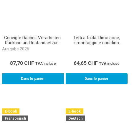
Geneigte Dächer: Vorarbeiten,
Tetti a falda: Rimozione,
Rückbau und Instandsetzung
smontaggio e ripristino
Akkord NPK 361 (Ordner)
Accordo CPN 361 (E-Book)
Ausgabe 2026
87,70
CHF
64,65
CHF
TVA incluse
TVA incluse
Dans le panier
Dans le panier
E-book
E-book
Französisch
Deutsch