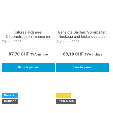
Toitures inclinées :
Geneigte Dächer: Vorarbeiten,
Déconstruction, remise en
Rückbau und Instandsetzung
état Métré CAN 361 (Classeur)
Akkord NPK 361 (Buch
Edition 2026
Ausgabe 2026
gebunden)
87,70
CHF
83,10
CHF
TVA incluse
TVA incluse
Dans le panier
Dans le panier
Dossier
E-book
Deutsch
Italienisch