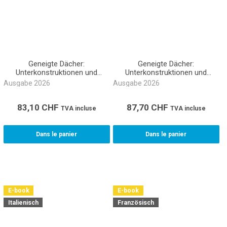
Geneigte Dächer:
Geneigte Dächer:
Unterkonstruktionen und
Unterkonstruktionen und
Deckungen Akkord NPK 363
Deckungen Akkord NPK 363
Ausgabe 2026
Ausgabe 2026
(Buch gebunden)
(Ordner)
83,10
CHF
87,70
CHF
TVA incluse
TVA incluse
Dans le panier
Dans le panier
E-book
E-book
Italienisch
Französisch