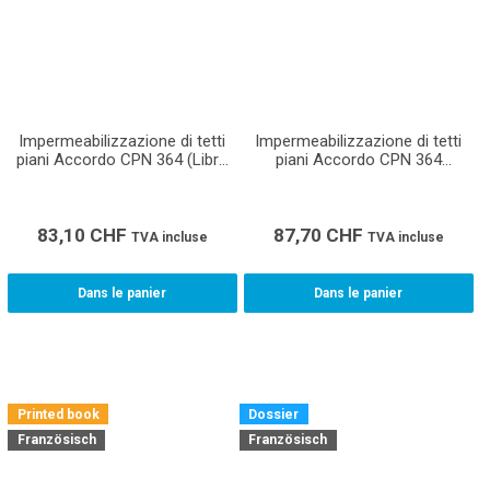
Impermeabilizzazione di tetti
Impermeabilizzazione di tetti
piani Accordo CPN 364 (Libro
piani Accordo CPN 364
rilegato)
(Ordinatore)
83,10
CHF
87,70
CHF
TVA incluse
TVA incluse
Dans le panier
Dans le panier
Printed book
Dossier
Französisch
Französisch