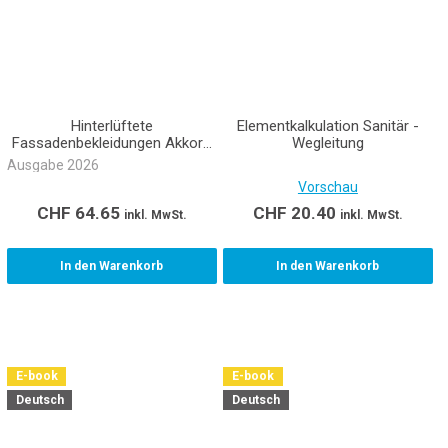
Hinterlüftete
Elementkalkulation Sanitär -
Fassadenbekleidungen Akkord
Wegleitung
NPK 343 (E-Book)
Ausgabe 2026
Vorschau
CHF
64.65
CHF
20.40
inkl. MwSt.
inkl. MwSt.
In den Warenkorb
In den Warenkorb
E-book
E-book
Deutsch
Deutsch