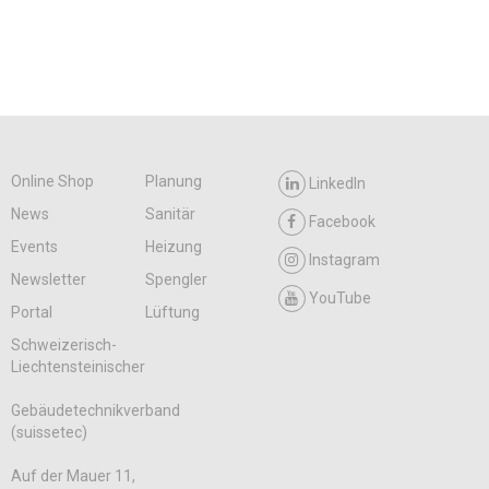
Online Shop
Planung
LinkedIn
News
Sanitär
Facebook
Events
Heizung
Instagram
Newsletter
Spengler
YouTube
Portal
Lüftung
Schweizerisch-
Liechtensteinischer
Gebäudetechnikverband
(suissetec)
Auf der Mauer 11,