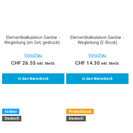
Elementkalkulation Sanitär -
Elementkalkulation Sanitär -
Wegleitung (im Set, gedruckte
Wegleitung (E-Book)
Ausgabe inkl. E-Book)
Vorschau
Vorschau
CHF
26.55
CHF
14.30
inkl. MwSt.
inkl. MwSt.
In den Warenkorb
In den Warenkorb
Ordner
Printed book
Deutsch
Deutsch