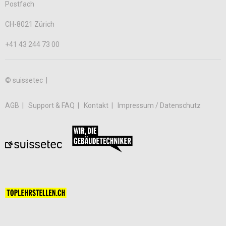
Postfach
CH-8021 Zürich
+41 43 244 73 00
© suissetec |
AGB
Support & FAQ
Kontakt
Impressum / Datenschutz