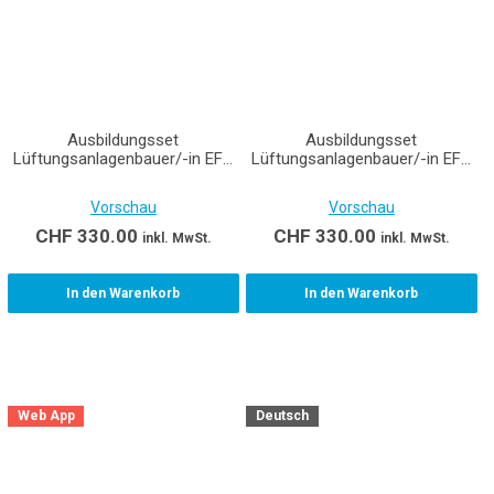
Ausbildungsset
Ausbildungsset
Lüftungsanlagenbauer/-in EFZ
Lüftungsanlagenbauer/-in EFZ
(Montage) Lernende
(Produktion) Lernende
Vorschau
Vorschau
CHF
330.00
CHF
330.00
inkl. MwSt.
inkl. MwSt.
In den Warenkorb
In den Warenkorb
Web App
Deutsch