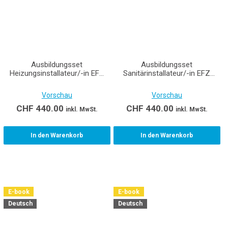
Ausbildungsset
Ausbildungsset
Heizungsinstallateur/-in EFZ
Sanitärinstallateur/-in EFZ
Lernende
Lernende
Vorschau
Vorschau
CHF
440.00
CHF
440.00
inkl. MwSt.
inkl. MwSt.
In den Warenkorb
In den Warenkorb
E-book
E-book
Deutsch
Deutsch