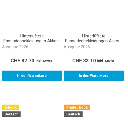
Hinterlüftete
Hinterlüftete
Fassadenbekleidungen Akkord
Fassadenbekleidungen Akkord
NPK 343 (Ordner)
NPK 343 (Buch gebunden)
Ausgabe 2026
Ausgabe 2026
CHF
87.70
CHF
83.10
inkl. MwSt.
inkl. MwSt.
In den Warenkorb
In den Warenkorb
E-book
Printed book
Deutsch
Deutsch