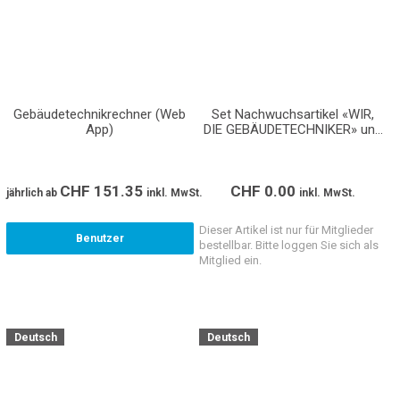
Gebäudetechnikrechner (Web
Set Nachwuchsartikel «WIR,
App)
DIE GEBÄUDETECHNIKER» und
«TOPLEHRSTELLEN.CH»
(Giveaways)
CHF
151.35
CHF
0.00
jährlich
ab
inkl. MwSt.
inkl. MwSt.
Dieser Artikel ist nur für Mitglieder
Benutzer
bestellbar. Bitte loggen Sie sich als
Mitglied ein.
Deutsch
Deutsch