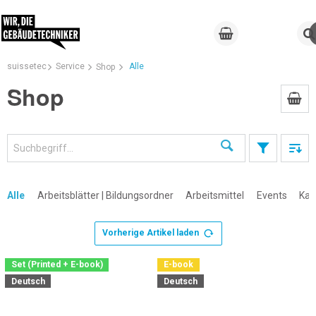
suissetec
Service
Alle
Shop
Shop
Suchen
Alle
Arbeitsblätter | Bildungsordner
Arbeitsmittel
Events
Kal
Vorherige Artikel laden
×
Set (Printed + E-book)
E-book
Deutsch
Deutsch