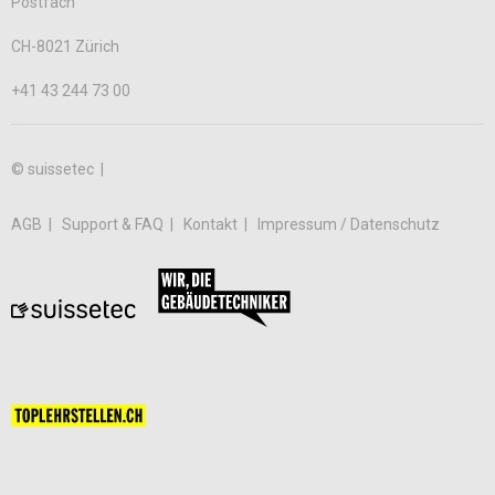
Postfach
CH-8021 Zürich
+41 43 244 73 00
© suissetec |
AGB
Support & FAQ
Kontakt
Impressum / Datenschutz