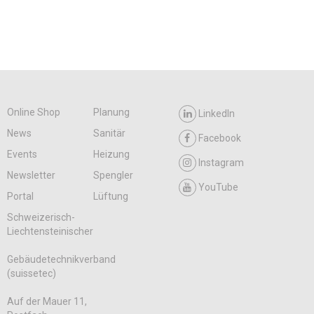
Online Shop
Planung
LinkedIn
News
Sanitär
Facebook
Events
Heizung
Instagram
Newsletter
Spengler
YouTube
Portal
Lüftung
Schweizerisch-
Liechtensteinischer
Gebäudetechnikverband
(suissetec)
Auf der Mauer 11,