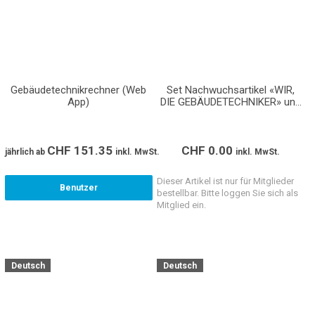
Gebäudetechnikrechner (Web
Set Nachwuchsartikel «WIR,
App)
DIE GEBÄUDETECHNIKER» und
«TOPLEHRSTELLEN.CH»
(Giveaways)
CHF
151.35
CHF
0.00
jährlich
ab
inkl. MwSt.
inkl. MwSt.
Dieser Artikel ist nur für Mitglieder
Benutzer
bestellbar. Bitte loggen Sie sich als
Mitglied ein.
Deutsch
Deutsch