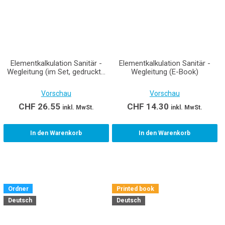
Elementkalkulation Sanitär -
Elementkalkulation Sanitär -
Wegleitung (im Set, gedruckte
Wegleitung (E-Book)
Ausgabe inkl. E-Book)
Vorschau
Vorschau
CHF
26.55
CHF
14.30
inkl. MwSt.
inkl. MwSt.
In den Warenkorb
In den Warenkorb
Ordner
Printed book
Deutsch
Deutsch