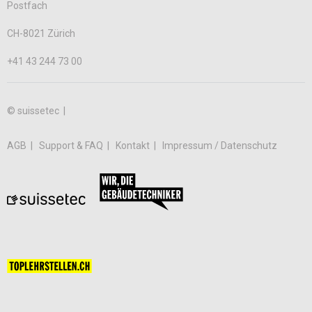
Postfach
CH-8021 Zürich
+41 43 244 73 00
© suissetec |
AGB
Support & FAQ
Kontakt
Impressum / Datenschutz