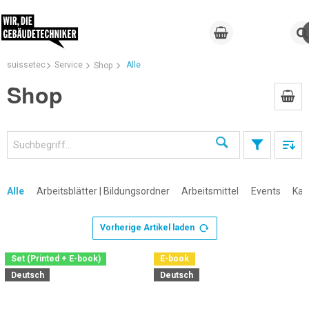
suissetec
Service
Alle
Shop
Shop
Suchen
Alle
Arbeitsblätter | Bildungsordner
Arbeitsmittel
Events
Kal
Vorherige Artikel laden
×
Set (Printed + E-book)
E-book
Deutsch
Deutsch