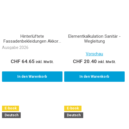
Hinterlüftete
Elementkalkulation Sanitär -
Fassadenbekleidungen Akkord
Wegleitung
NPK 343 (E-Book)
Ausgabe 2026
Vorschau
CHF
64.65
CHF
20.40
inkl. MwSt.
inkl. MwSt.
In den Warenkorb
In den Warenkorb
E-book
E-book
Deutsch
Deutsch