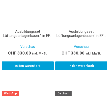
Ausbildungsset
Ausbildungsset
Lüftungsanlagenbauer/-in EFZ
Lüftungsanlagenbauer/-in EFZ
(Montage) Lernende
(Produktion) Lernende
Vorschau
Vorschau
CHF
330.00
CHF
330.00
inkl. MwSt.
inkl. MwSt.
In den Warenkorb
In den Warenkorb
Web App
Deutsch