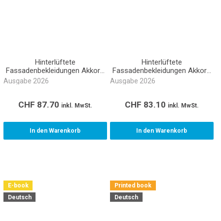
Hinterlüftete
Hinterlüftete
Fassadenbekleidungen Akkord
Fassadenbekleidungen Akkord
NPK 343 (Ordner)
NPK 343 (Buch gebunden)
Ausgabe 2026
Ausgabe 2026
CHF
87.70
CHF
83.10
inkl. MwSt.
inkl. MwSt.
In den Warenkorb
In den Warenkorb
E-book
Printed book
Deutsch
Deutsch