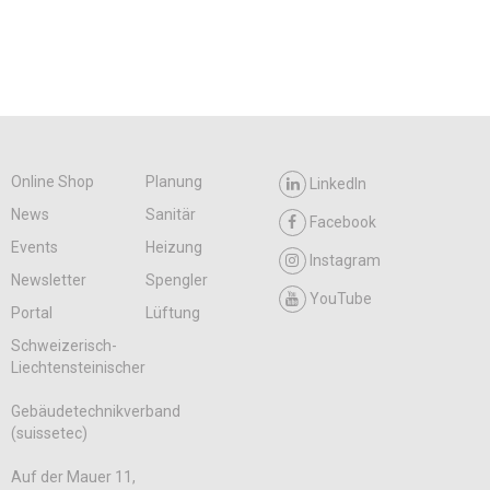
Online Shop
Planung
LinkedIn
News
Sanitär
Facebook
Events
Heizung
Instagram
Newsletter
Spengler
YouTube
Portal
Lüftung
Schweizerisch-
Liechtensteinischer
Gebäudetechnikverband
(suissetec)
Auf der Mauer 11,