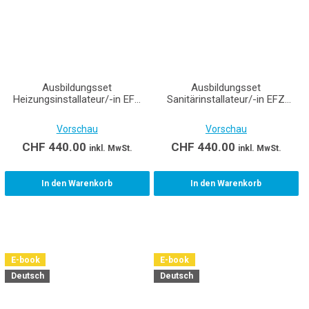
Ausbildungsset
Ausbildungsset
Heizungsinstallateur/-in EFZ
Sanitärinstallateur/-in EFZ
Lernende
Lernende
Vorschau
Vorschau
CHF
440.00
CHF
440.00
inkl. MwSt.
inkl. MwSt.
In den Warenkorb
In den Warenkorb
E-book
E-book
Deutsch
Deutsch