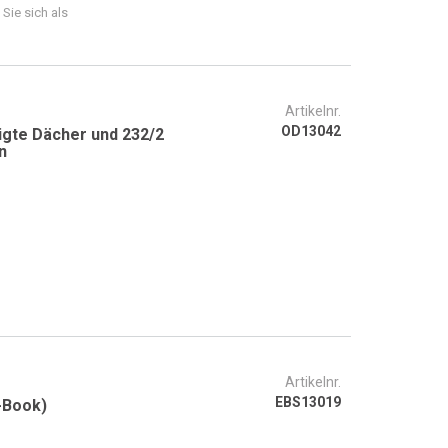
 Sie sich als
Artikelnr.
OD13042
igte Dächer und 232/2
n
Artikelnr.
EBS13019
-Book)