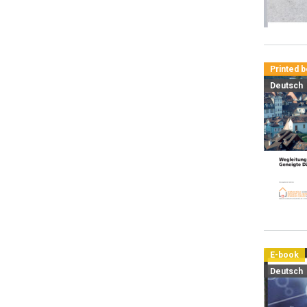
Printed 
Deutsch
E-book
Deutsch