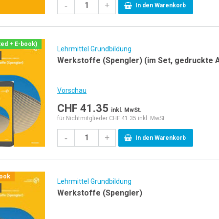
-
+
In den Warenkorb
ted + E-book)
Lehrmittel Grundbildung
Werkstoffe (Spengler) (im Set, gedruckte A
Vorschau
CHF
41.35
inkl. MwSt.
für Nichtmitglieder CHF 41.35 inkl. MwSt.
-
+
In den Warenkorb
book
Lehrmittel Grundbildung
Werkstoffe (Spengler)