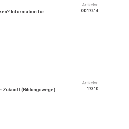
Artikelnr.
OD17214
iken? Information für
Artikelnr.
17310
e Zukunft (Bildungswege)