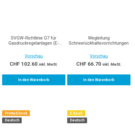
SVGW-Richtlinie G7 für
Wegleitung
Gasdruckregelanlagen (E-
Schneerückhaltevorrichtungen
Book)
Vorschau
Vorschau
CHF
102.60
CHF
66.70
inkl. MwSt.
inkl. MwSt.
In den Warenkorb
In den Warenkorb
Printed book
E-book
Deutsch
Deutsch