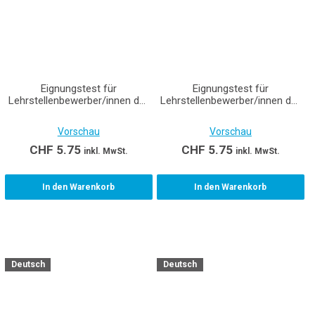
Eignungstest für
Eignungstest für
Lehrstellenbewerber/innen der
Lehrstellenbewerber/innen der
Gebäudetechnikberufe
Gebäudetechnikberufe
Heizungspraktiker/-in EBA und
Lüftungsanlagenpraktiker/-in
Vorschau
Vorschau
Heizungsinstallateur/-in EFZ -
EBA und
Lösungen und
Lüftungsanlagenbauer/-in EFZ
CHF
5.75
CHF
5.75
inkl. MwSt.
inkl. MwSt.
Korrekturanleitung
In den Warenkorb
In den Warenkorb
Deutsch
Deutsch