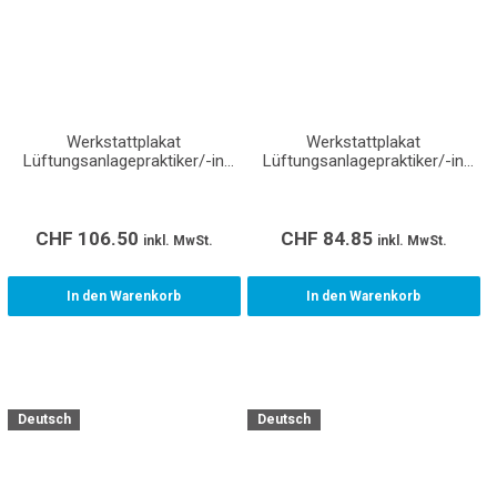
Werkstattplakat
Werkstattplakat
Lüftungsanlagepraktiker/-in
Lüftungsanlagepraktiker/-in
EBA (Format A0)
EBA (Format A1)
CHF
106.50
CHF
84.85
inkl. MwSt.
inkl. MwSt.
In den Warenkorb
In den Warenkorb
Deutsch
Deutsch