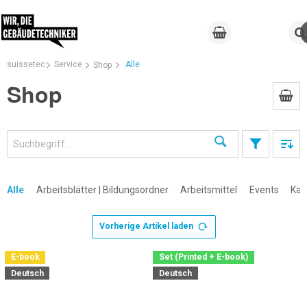
suissetec
Service
Alle
Shop
Shop
Suchen
Alle
Arbeitsblätter | Bildungsordner
Arbeitsmittel
Events
Kal
Vorherige Artikel laden
×
E-book
Set (Printed + E-book)
Deutsch
Deutsch