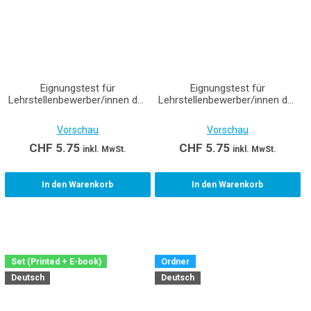
Eignungstest für
Eignungstest für
Lehrstellenbewerber/innen der
Lehrstellenbewerber/innen der
Gebäudetechnikberufe
Gebäudetechnikberufe
Lüftungsanlagenpraktiker/-in
Heizungspraktiker/-in EBA und
Vorschau
Vorschau
EBA und
Heizungsinstallateur/-in EFZ
Lüftungsanlagenbauer/-in EFZ
CHF
5.75
CHF
5.75
inkl. MwSt.
inkl. MwSt.
- Lösungen und
Korrekturanleitung
In den Warenkorb
In den Warenkorb
Set (Printed + E-book)
Ordner
Deutsch
Deutsch