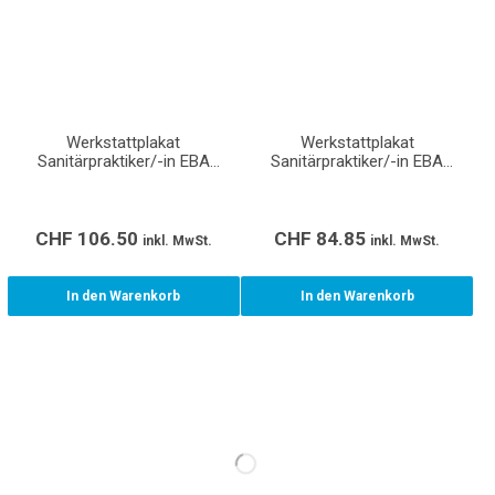
Werkstattplakat
Werkstattplakat
Sanitärpraktiker/-in EBA
Sanitärpraktiker/-in EBA
(Format A0)
(Format A1)
CHF
106.50
CHF
84.85
inkl. MwSt.
inkl. MwSt.
In den Warenkorb
In den Warenkorb