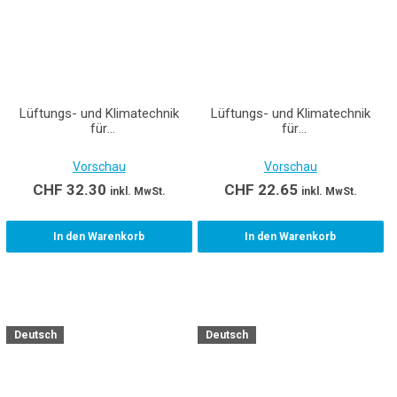
Lüftungs- und Klimatechnik
Lüftungs- und Klimatechnik
für
für
Gebäudetechnikplaner/innen
Gebäudetechnikplaner/innen
EFZ Teil 2
EFZ Teil 2 (E-Book)
Vorschau
Vorschau
CHF
32.30
CHF
22.65
inkl. MwSt.
inkl. MwSt.
In den Warenkorb
In den Warenkorb
Deutsch
Deutsch