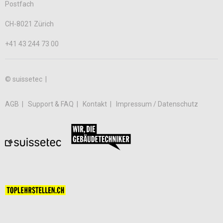
Postfach
CH-8021 Zürich
+41 43 244 73 00
© suissetec |
AGB
Support & FAQ
Kontakt
Impressum / Datenschutz