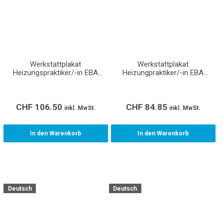
Werkstattplakat
Werkstattplakat
Heizungspraktiker/-in EBA
Heizungpraktiker/-in EBA
(Format A0)
(Format A1)
CHF
106.50
CHF
84.85
inkl. MwSt.
inkl. MwSt.
In den Warenkorb
In den Warenkorb
Deutsch
Deutsch