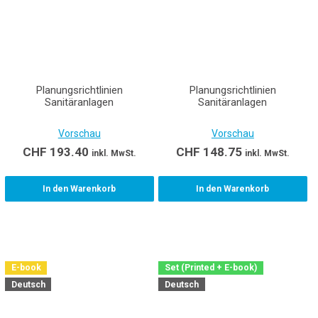
Planungsrichtlinien
Planungsrichtlinien
Sanitäranlagen
Sanitäranlagen
Vorschau
Vorschau
CHF
193.40
CHF
148.75
inkl. MwSt.
inkl. MwSt.
In den Warenkorb
In den Warenkorb
E-book
Set (Printed + E-book)
Deutsch
Deutsch