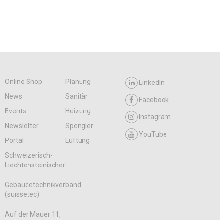
Online Shop
Planung
LinkedIn
News
Sanitär
Facebook
Events
Heizung
Instagram
Newsletter
Spengler
YouTube
Portal
Lüftung
Schweizerisch-
Liechtensteinischer
Gebäudetechnikverband
(suissetec)
Auf der Mauer 11,