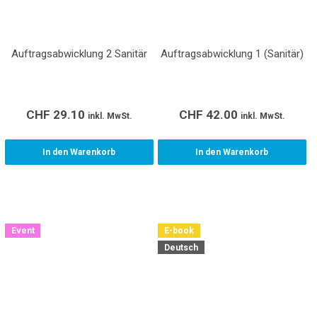
Auftragsabwicklung 2 Sanitär
Auftragsabwicklung 1 (Sanitär)
CHF
29.10
CHF
42.00
inkl. MwSt.
inkl. MwSt.
In den Warenkorb
In den Warenkorb
Event
E-book
Deutsch