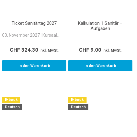
Ticket Sanitärtag 2027
Kalkulation 1 Sanitär –
Aufgaben
03. November 2027 | Kursaal,
Bern
CHF
324.30
CHF
9.00
inkl. MwSt.
inkl. MwSt.
In den Warenkorb
In den Warenkorb
E-book
E-book
Deutsch
Deutsch