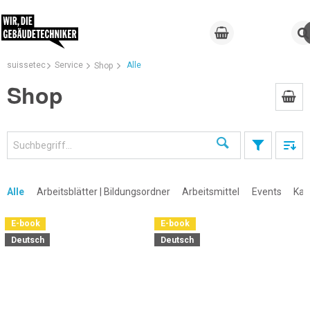
suissetec
Service
Alle
Shop
Shop
Suchen
×
Alle
Arbeitsblätter | Bildungsordner
Arbeitsmittel
Events
Kal
E-book
E-book
Deutsch
Deutsch
×