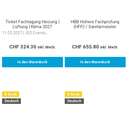
Ticket Fachtagung Heizung |
HBB Höhere Fachprüfung
Lüftung | Klima 2027
(HFP) / Sanitärmeister
11.03.2027 | JED Events,
Schlieren
CHF
324.30
CHF
655.80
inkl. MwSt.
inkl. MwSt.
In den Warenkorb
In den Warenkorb
E-book
E-book
Deutsch
Deutsch