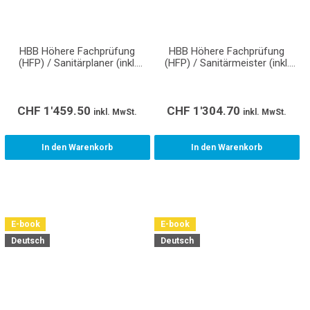
HBB Höhere Fachprüfung
HBB Höhere Fachprüfung
(HFP) / Sanitärplaner (inkl.
(HFP) / Sanitärmeister (inkl.
Normen/Richtlinien/Wegleitungen)
Normen/Richtlinien/Wegleitungen
CHF
1'459.50
CHF
1'304.70
inkl. MwSt.
inkl. MwSt.
In den Warenkorb
In den Warenkorb
E-book
E-book
Deutsch
Deutsch