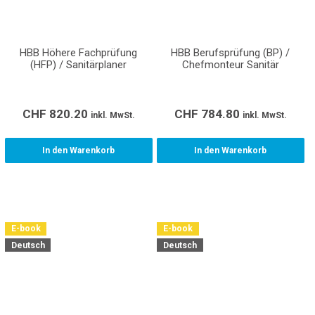
HBB Höhere Fachprüfung
HBB Berufsprüfung (BP) /
(HFP) / Sanitärplaner
Chefmonteur Sanitär
CHF
820.20
CHF
784.80
inkl. MwSt.
inkl. MwSt.
In den Warenkorb
In den Warenkorb
E-book
E-book
Deutsch
Deutsch