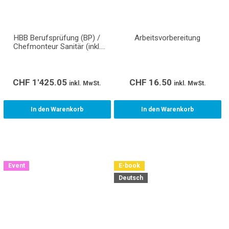
HBB Berufsprüfung (BP) /
Arbeitsvorbereitung
Chefmonteur Sanitär (inkl.
Normen/Richtlinien/Wegleitungen)
CHF
1'425.05
CHF
16.50
inkl. MwSt.
inkl. MwSt.
In den Warenkorb
In den Warenkorb
Event
E-book
Deutsch