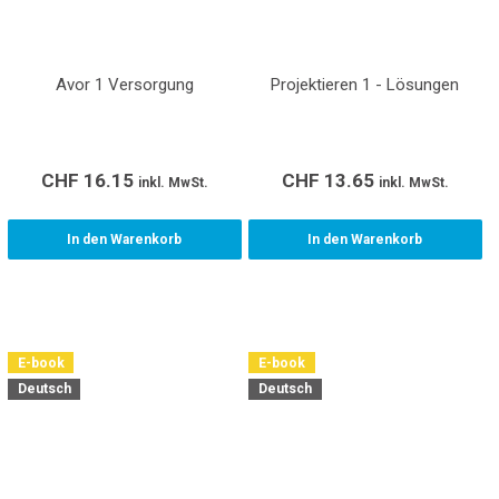
Avor 1 Versorgung
Projektieren 1 - Lösungen
CHF
16.15
CHF
13.65
inkl. MwSt.
inkl. MwSt.
In den Warenkorb
In den Warenkorb
E-book
E-book
Deutsch
Deutsch